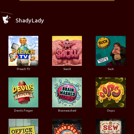
ShadyLady
Preach TV
Swoll
Suck
Devils Finger
Brainwashed
Oops