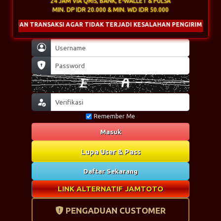
24 JAM VIA QRIS, BANK, E-WALLET & PULSA
MIN. DP IDR 20.000 & MIN. WD IDR 50.000
TUJUAN TRANSAKSI AGAR TIDAK TERJADI KESALAHAN PENGIRIMAN & G
Remember Me
Masuk
Lupa User & Pass
Daftar Sekarang
LINK ALTERNATIF JAMTOTO
PENGADUAN CUSTOMER