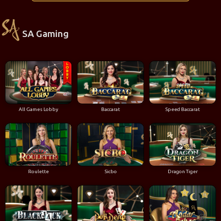
SA Gaming
All Games Lobby
Baccarat
Speed Baccarat
Roulette
Sicbo
Dragon Tiger