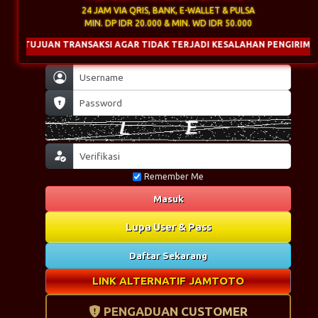
24 JAM VIA QRIS, BANK, E-WALLET & PULSA
MIN. DP IDR 20.000 & MIN. WD IDR 50.000
OMOR TUJUAN TRANSAKSI AGAR TIDAK TERJADI KESALAHAN PENGIRIMAN
Remember Me
Masuk
Lupa User & Pass
Daftar Sekarang
LINK ALTERNATIF JAMTOTO
PENGADUAN CUSTOMER