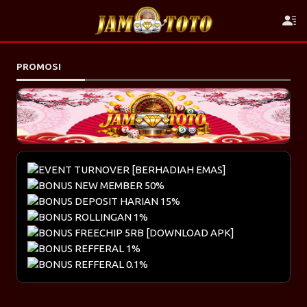
PROMOSI
EVENT TURNOVER [BERHADIAH EMAS]
BONUS NEW MEMBER 50%
Syarat dan Ketentuan
BONUS DEPOSIT HARIAN 15%
Syarat dan Ketentuan
Event Berlaku Untuk Seluruh Member Aktif JamToto
BONUS ROLLINGAN SETIAP HARI 1%
Syarat dan Ketentuan
Perhitungan TurnOver Dihitung Dari Tanggal 1 Pukul
Minimal Deposit Rp 100.000.-
BONUS FREECHIP 5RB [DOWNLOAD APK]
Syarat dan Ketentuan
00.00 WIB Sampai Pukul 23.59 WIB Di Akhir Bulan
Maksimal Bonus Yang Di Berikan Rp 200.000.-
Minimal Deposit Untuk Mengikuti Promo ini IDR 50.000,-
BONUS REFFERAL 1% KHUSUS TOGEL
Hadiah Emas Akan Diberikan Sesuai Dengan TurnOver
Syarat dan Ketentuan
Syarat untuk melakukan Withdraw harus mencapai
Maximal Bonus Yang Diberikan IDR 200.000,-
Minimal Turn Over mencapai Rp 200.000
BONUS REFFERAL 0.1% KHUSUS SLOT | LIVE
yang dicapai
TURNOVER X12. Contoh : Player melakukan Deposit
Syarat dan Ketentuan
Promo Ini Hanya Khusus Untuk Permainan Slot &
Turn Over(TO) Dihitung bettingan Harian Bonus Komisi
Wajib memiliki Akun ( Userid ) Di JamToto dan Mempunyai
CASINO | INTERACTIVE
TurnOver 450 juta
-->
Hadiah Emas 0.5 Gram
sebesar Rp 100.000,- (Mendapatkan Bonus Rp 50.000,-)
Sportbook (jika bermain diluar permainan tersebut maka
Rollingan adalah Bonus yang di hitung berdasarkan Turn
History Deposit ( Minimal 50 Ribu )
Bonus referal khusus untuk semua pemain JamToto
Maka TURNOVER YANG HARUS DICAPAI (Rp 100.000,- +