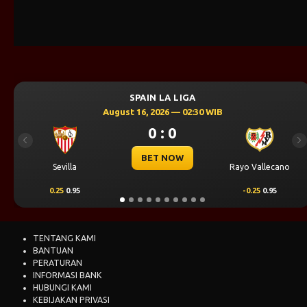
SPAIN LA LIGA
August 16, 2026 — 02:30 WIB
0 : 0
Previous
Ne
BET NOW
Rayo Vallecano
Alaves
-0.25
0.95
0.00
0.62
TENTANG KAMI
BANTUAN
PERATURAN
INFORMASI BANK
HUBUNGI KAMI
KEBIJAKAN PRIVASI