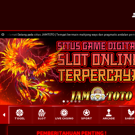
Selamat Datang pada situs JAMTOTO | Tempat bermain mahjong ways dan pragmatic andalan pem
TOGEL
SLOT
LIVE CASINO
SPORT
ARCADE
SABU
PEMBERITAHUAN PENTING !