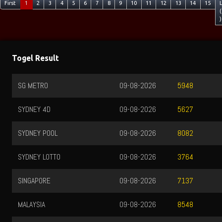
First
1
2
3
4
5
6
7
8
9
10
11
12
13
14
15
(
)
Togel Result
SG METRO
09-08-2026
5948
SYDNEY 4D
09-08-2026
5627
SYDNEY POOL
09-08-2026
8082
SYDNEY LOTTO
09-08-2026
3764
SINGAPORE
09-08-2026
7137
MALAYSIA
09-08-2026
8548