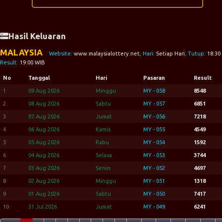
Hasil Keluaran
MALAYSIA
Website:
www.malaysialottery.net
, Hari:
Setiap Hari
, Tutup:
18:30
Result:
19:00 WIB
No
Tanggal
Hari
Pasaran
Result
1
09 Aug 2026
Minggu
MY - 058
8548
2
08 Aug 2026
Sabtu
MY - 057
6851
3
07 Aug 2026
Jumat
MY - 056
7218
4
06 Aug 2026
Kamis
MY - 055
4549
5
05 Aug 2026
Rabu
MY - 054
1592
6
04 Aug 2026
Selasa
MY - 053
3744
7
03 Aug 2026
Senin
MY - 052
4697
8
02 Aug 2026
Minggu
MY - 051
1318
9
01 Aug 2026
Sabtu
MY - 050
7417
10
31 Jul 2026
Jumat
MY - 049
6241