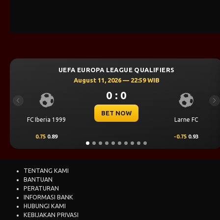
PA LEAGUE QUALIFIERS
SP
11, 2026 — 22:59 WIB
August 16
0 : 0
Previous
Ne
BET NOW
Larne FC
Sevilla
-0.75
0.93
0.25
0.95
TENTANG KAMI
BANTUAN
PERATURAN
INFORMASI BANK
HUBUNGI KAMI
KEBIJAKAN PRIVASI