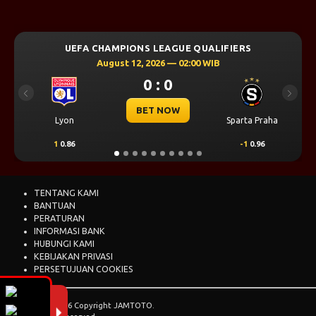
MPIONS LEAGUE QUALIFIERS
UEFA CHAMPION
st 12, 2026 — 02:00 WIB
August 12,
0 : 0
Previous
Next
BET NOW
B
Sparta Praha
SK Sturm Graz
-1
0.96
-0.5
0.95
TENTANG KAMI
BANTUAN
PERATURAN
INFORMASI BANK
HUBUNGI KAMI
KEBIJAKAN PRIVASI
PERSETUJUAN COOKIES
© 2015 - 2026 Copyright JAMTOTO.