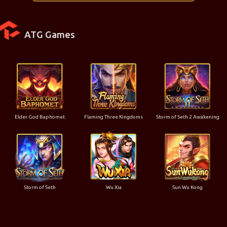
ATG Games
Elder God Baphomet
Flaming Three Kingdoms
Storm of Seth 2 Awakening
Storm of Seth
Wu Xia
Sun Wu Kong