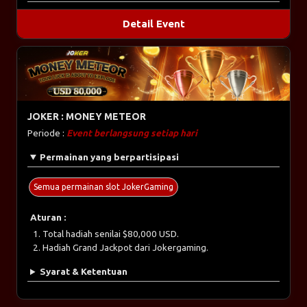
Detail Event
JOKER : MONEY METEOR
Periode :
Event berlangsung setiap hari
Permainan yang berpartisipasi
Semua permainan slot JokerGaming
Aturan :
Total hadiah senilai $80,000 USD.
Hadiah Grand Jackpot dari Jokergaming.
Syarat & Ketentuan