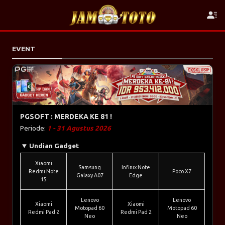
EVENT
PGSOFT : MERDEKA KE 81 !
Periode:
1 - 31 Agustus 2026
Undian Gadget
Xiaomi
Samsung
Infinix Note
Redmi Note
Poco X7
Galaxy A07
Edge
15
Lenovo
Lenovo
Xiaomi
Xiaomi
Motopad 60
Motopad 60
Redmi Pad 2
Redmi Pad 2
Neo
Neo