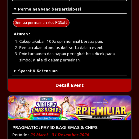
Permainan yang berpartisipasi
Semua permainan slot PGSoft
Aturan :
Cukup lakukan 100x spin nominal berapa pun.
Pemain akan otomatis ikut serta dalam event.
Poin turnamen dan papan peringkat bisa dicek pada
simbol
Piala
di dalam permainan.
Syarat & Ketentuan
Detail Event
PRAGMATIC : PAY4D BAGI EMAS & CHIPS
Periode :
25 Maret - 31 Desember 2026