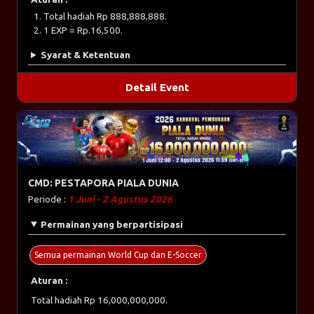
Total hadiah Rp 888,888,888.
1 EXP = Rp.16,500.
Syarat & Ketentuan
Detail Event
CMD: PESTAPORA PIALA DUNIA
Periode :
1 Juni - 2 Agustus 2026
Permainan yang berpartisipasi
Semua permainan World Cup dan E-Soccer
Aturan :
Total hadiah Rp 16,000,000,000.